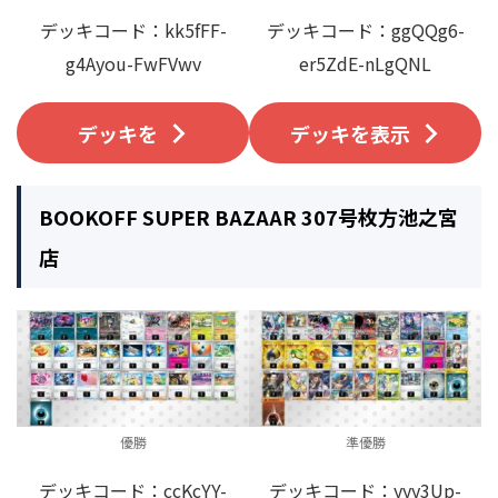
デッキコード：kk5fFF-
デッキコード：ggQQg6-
g4Ayou-FwFVwv
er5ZdE-nLgQNL
デッキを
デッキを表示
BOOKOFF SUPER BAZAAR 307号枚方池之宮
店
優勝
準優勝
デッキコード：ccKcYY-
デッキコード：yyy3Up-