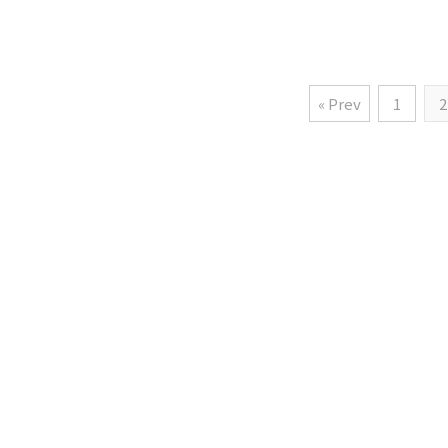
« Prev
1
2