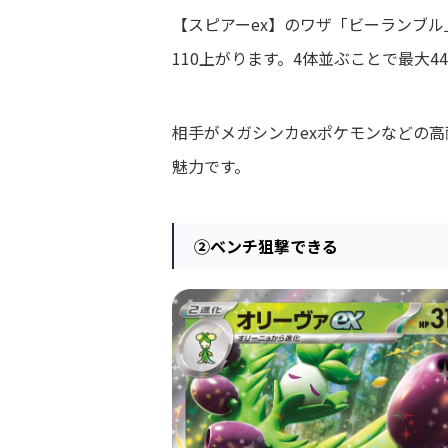
【スピアーex】のワザ「ビーランブ
110上がります。4体並ぶことで最大
相手がメガシンカexポケモンなどの
魅力です。
②
ベンチ狙撃できる