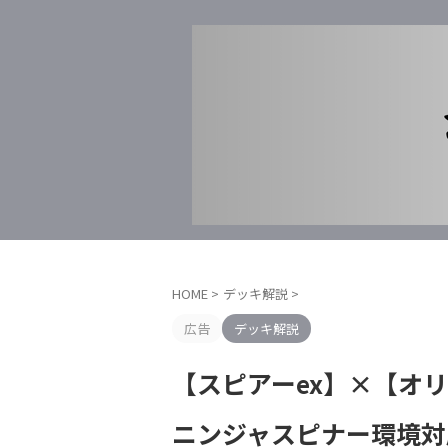
HOME
>
デッキ解説
>
広告
デッキ解説
【スピアーex】×【オ
ニンジャスピナー環境対